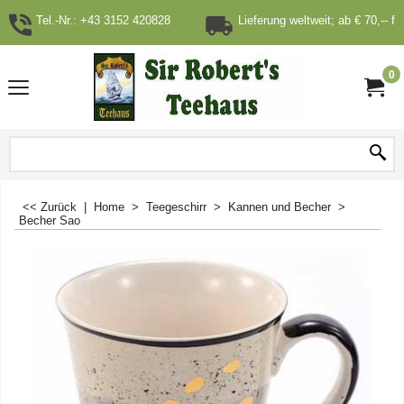
Tel.-Nr.: +43 3152 420828
Lieferung weltweit; ab € 70,-- fr
0
<< Zurück
|
Home
>
Teegeschirr
>
Kannen und Becher
>
Becher Sao