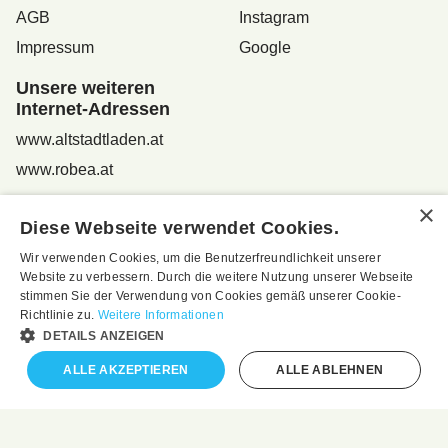
AGB
Instagram
Impressum
Google
Unsere weiteren
Internet-Adressen
www.altstadtladen.at
www.robea.at
Diese Webseite verwendet Cookies.
Sir Robert's Teehaus - das exklusive Teehaus in der
Wir verwenden Cookies, um die Benutzerfreundlichkeit unserer
Altstadtgasse in Feldbach, Österreich
Website zu verbessern. Durch die weitere Nutzung unserer Webseite
stimmen Sie der Verwendung von Cookies gemäß unserer Cookie-
Vertrag widerrufen
Richtlinie zu.
Weitere Informationen
DETAILS ANZEIGEN
ALLE AKZEPTIEREN
ALLE ABLEHNEN
WebShop erstellt mit
ShopFactory Shop
Software.