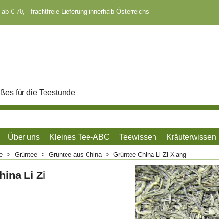
 ab € 70,-- frachtfreie Lieferung innerhalb Österreichs
ßes für die Teestunde
Über uns
Kleines Tee-ABC
Teewissen
Kräuterwissen
me
>
Grüntee
>
Grüntee aus China
>
Grüntee China Li Zi Xiang
ina Li Zi