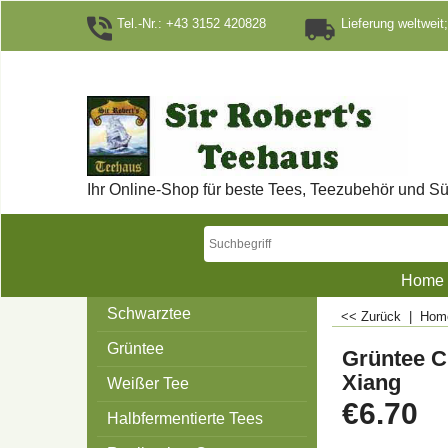
Tel.-Nr.: +43 3152 420828
Lieferung weltweit;
Ihr Online-Shop für beste Tees, Teezubehör und Sü
Home
Schwarztee
<< Zurück
|
Ho
Grüntee
Grüntee Ch
Xiang
Weißer Tee
€
6.70
Halbfermentierte Tees