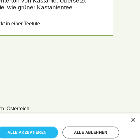
nterton von Kastanie. Übersetzt
iel wie grüner Kastanientee.
kt in einer Teetüte
ch, Österreich
×
ALLE AKZEPTIEREN
ALLE ABLEHNEN